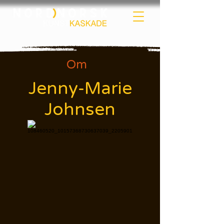
Om
Jenny-Marie
Johnsen