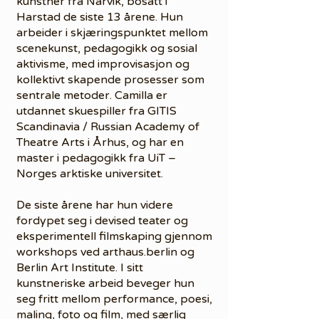
kunstner fra Narvik, bosatt i
Harstad de siste 13 årene. Hun
arbeider i skjæringspunktet mellom
scenekunst, pedagogikk og sosial
aktivisme, med improvisasjon og
kollektivt skapende prosesser som
sentrale metoder. Camilla er
utdannet skuespiller fra GITIS
Scandinavia / Russian Academy of
Theatre Arts i Århus, og har en
master i pedagogikk fra UiT –
Norges arktiske universitet.
De siste årene har hun videre
fordypet seg i devised teater og
eksperimentell filmskaping gjennom
workshops ved arthaus.berlin og
Berlin Art Institute. I sitt
kunstneriske arbeid beveger hun
seg fritt mellom performance, poesi,
maling, foto og film, med særlig