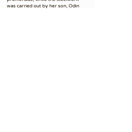
was carried out by her son, Odin
Holmberg. During Kunstkaskaden,
she works with acrylics using an
intuitive, spontaneous approach,
allowing creativity to guide the
process.
Besøk oss!
Finn oss på Gibostad, Senja,
der kunsten kaskaderer!
Maile oss!
Har du spørsmål?