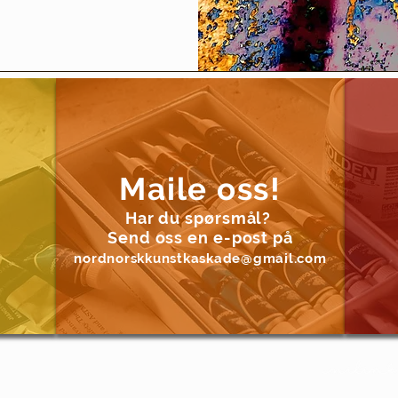
Maile oss!
Har du spørsmål?
Send oss en e-post på
nordnorskkunstkaskade@gmail.com
Designed by
right © 2025 - All rights reserved -