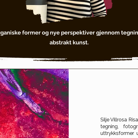
rganiske former og nye perspektiver gjennom tegning,
abstrakt kunst.
Silje Villrosa Ri
tegning, fotog
uttrykksformer 