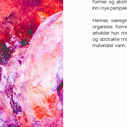
former og abstr
inn i nye perspekt
Hennes særegne
organiske forme
arbeider hun med
og abstrakte mot
materialer, vann,