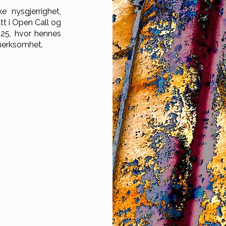
e nysgjerrighet,
tt i Open Call og
025, hvor hennes
merksomhet.