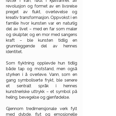
røtter i Iran, født i kjølvannet av
revolusjon og formet av en livsreise
preget av flukt, overlevelse og
kreativ transformasjon. Oppvokst i en
familie hvor kunsten var en naturlig
del av livet – med en far som maler
og skulptør, og en mor med sangens
kraft – ble kunsten tidlig en
grunnleggende del av hennes
identitet.
Som flyktning opplevde hun tidlig
både tap og motstand, men også
styrken i å overleve. Vann, som en
gang symboliserte frykt, ble senere
et sentralt språk i hennes
kunstneriske uttrykk – et symbol på
heling, bevegelse og gjenfødelse.
Gjennom tredimensjonale verk fylt
med dybde, flyt og emosjonelle