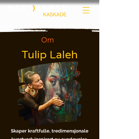
Om
Tulip Laleh
Skaper kraftfulle, tredimensjonale